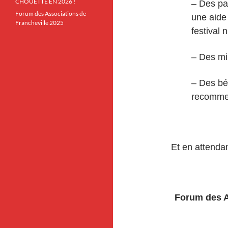
CHOUETTE EN 2026 !
– Des pa
Forum des Associations de
une aide 
Francheville 2025
festival 
– Des mil
– Des bé
recomme
Et en attenda
Forum des A