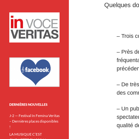
Quelques do
– Trois c
– Près d
fréquent
précéden
– De trè
des com
DERNIÈRES NOUVELLES
– Un pub
J‑2 — Festival In Femina Veritas
spectate
– Dernières places disponibles
qualité d
!
LA MUSIQUE C’EST