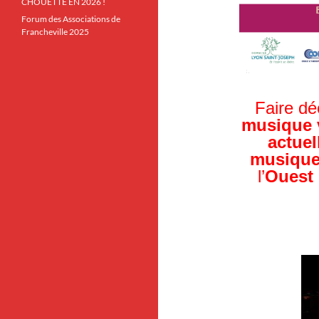
CHOUETTE EN 2026 !
Forum des Associations de
Francheville 2025
Faire dé
musique 
actuel
musique
l’
Ouest