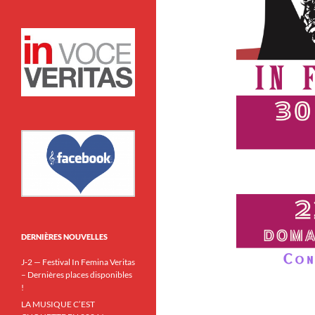
DERNIÈRES NOUVELLES
J‑2 — Festival In Femina Veritas
– Dernières places disponibles
!
LA MUSIQUE C’EST