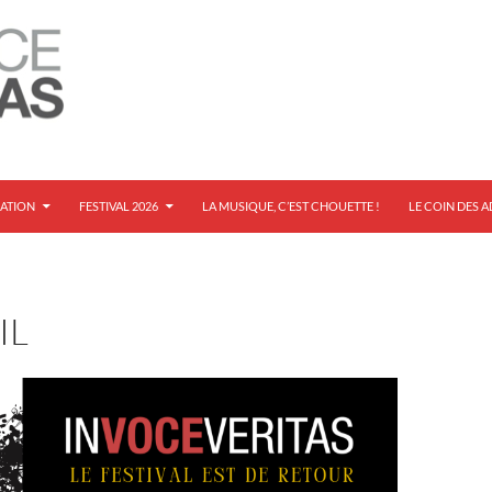
IATION
FESTIVAL 2026
LA MUSIQUE, C’EST CHOUETTE !
LE COIN DES 
IL