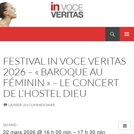
Aller
au
contenu
Recherche
In Voce Veritas
MENU
PRINCI
FESTIVAL IN VOCE VERITAS
2026 – « BAROQUE AU
FÉMININ » – LE CONCERT
DE L’HOSTEL DIEU
LAISSER UN COMMENTAIRE
QUAND :
22 mars 2026 @ 16 h 00 min – 17 h 30 min