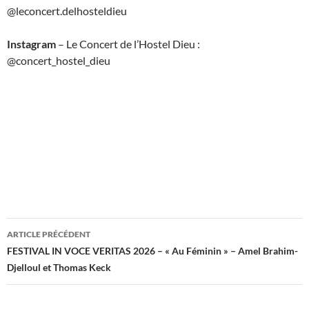
@leconcert.delhosteldieu
Instagram
– Le Concert de l’Hostel Dieu :
@concert_hostel_dieu
Navigation
ARTICLE PRÉCÉDENT
des
FESTIVAL IN VOCE VERITAS 2026 – « Au Féminin » – Amel Brahim-
Djelloul et Thomas Keck
articles